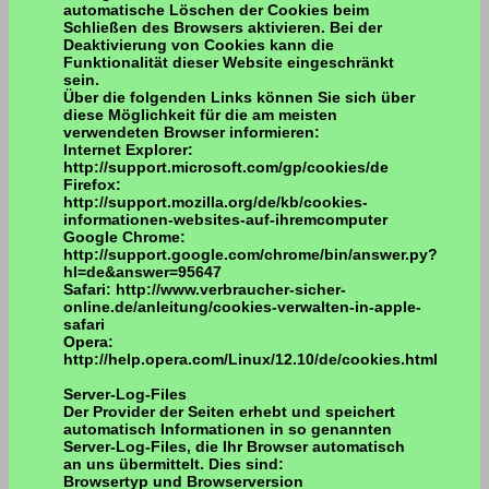
automatische Löschen der Cookies beim
Schließen des Browsers aktivieren. Bei der
Deaktivierung von Cookies kann die
Funktionalität dieser Website eingeschränkt
sein.
Über die folgenden Links können Sie sich über
diese Möglichkeit für die am meisten
verwendeten Browser informieren:
Internet Explorer:
http://support.microsoft.com/gp/cookies/de
Firefox:
http://support.mozilla.org/de/kb/cookies-
informationen-websites-auf-ihremcomputer
Google Chrome:
http://support.google.com/chrome/bin/answer.py?
hl=de&answer=95647
Safari: http://www.verbraucher-sicher-
online.de/anleitung/cookies-verwalten-in-apple-
safari
Opera:
http://help.opera.com/Linux/12.10/de/cookies.html
Server-Log-Files
Der Provider der Seiten erhebt und speichert
automatisch Informationen in so genannten
Server-Log-Files, die Ihr Browser automatisch
an uns übermittelt. Dies sind:
Browsertyp und Browserversion