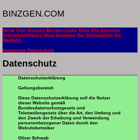
BINZGEN.COM
Home
Chor Binzgen
Binzgen-Links
Karte
Alte Gewanne
Grenzberichtigung
Neue Gewanne
Der Schmelzofen
Die
Wallfahrt
Impressum
Datenschutz
Datenschutz
Datenschutzerklärung
Geltungsbereich
Diese Datenschutzerklärung soll die Nutzer
dieser Website gemäß
Bundesdatenschutzgesetz und
Telemediengesetz über die Art, den Umfang und
den Zweck der Erhebung und Verwendung
personenbezogener Daten durch den
Websitebetreiber
Oliver Schwab